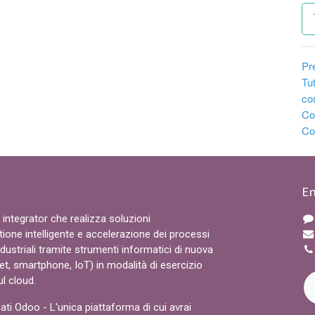
Pr
Tut
co
Con
Com
En
integrator che realizza soluzioni
tione intelligente e accelerazione dei processi
industriali tramite strumenti informatici di nuova
et, smartphone, IoT) in modalità di esercizio
ul cloud.
ati Odoo - L'unica piattaforma di cui avrai