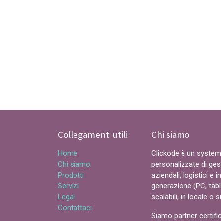
Collegamenti utili
Chi siamo
Home
Clickode è un system 
Chi siamo
personalizzate di ges
Prodotti
aziendali, logistici e 
Servizi
generazione (PC, tabl
Legal
scalabili, in locale o s
Contattaci
Siamo partner certific