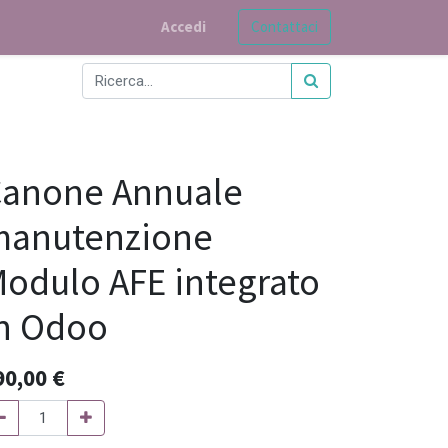
Accedi
Contattaci
anone Annuale
manutenzione
odulo AFE integrato
n Odoo
90,00
€