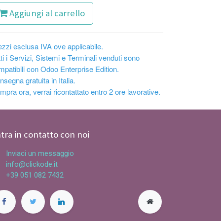
Aggiungi al carrello
ezzi esclusa IVA ove applicabile.
ti i Servizi, Sistemi e Terminali venduti sono
mpatibili con Odoo Enterprise Edition.
segna gratuita in Italia.
pra ora, verrai ricontattato entro 2 ore lavorative.
tra in contatto con noi
Inviaci un messaggio
info@clickode.it
+39 051 082 7432