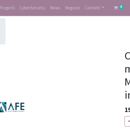
0
Progetti
CyberSecurity
News
Negozio
Contatti
C
M
i
1