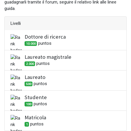
guadagnarli tramite il forum, seguire il relativo link alle linee
guida.
Livelli
Dottore di ricerca
punto
s
10.000
Laureato magistrale
punto
s
2.000
Laureato
punto
s
500
Studente
punto
s
100
Matricola
punto
s
1