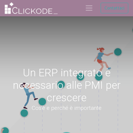
Contattaci
Un ERP integrato è
necessario alle PMI per
crescere
Cos’è e perché è importante