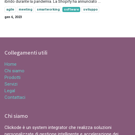
ibrido durante la pandemia. La Shopify ha annunciato ...
agile
meeting
smartworking
software
sviluppo
gen 6, 2023
Collegamenti utili
Home
Chi siamo
Prodotti
Servizi
Legal
Contattaci
Chi siamo
Clickode è un system integrator che realizza soluzioni
personalizzate di gestione intelligente e accelerazione dei