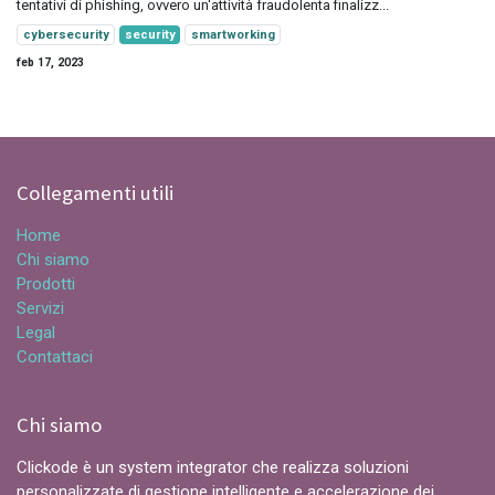
tentativi di phishing, ovvero un'attività fraudolenta finalizz...
cybersecurity
security
smartworking
feb 17, 2023
Collegamenti utili
Home
Chi siamo
Prodotti
Servizi
Legal
Contattaci
Chi siamo
Clickode è un system integrator che realizza soluzioni
personalizzate di gestione intelligente e accelerazione dei