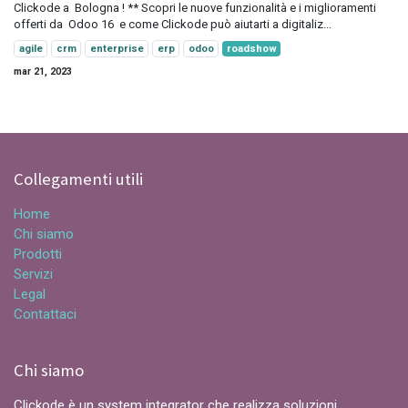
Clickode a Bologna ! ** Scopri le nuove funzionalità e i miglioramenti
offerti da Odoo 16 e come Clickode può aiutarti a digitaliz...
agile
crm
enterprise
erp
odoo
roadshow
mar 21, 2023
Collegamenti utili
Home
Chi siamo
Prodotti
Servizi
Legal
Contattaci
Chi siamo
Clickode è un system integrator che realizza soluzioni