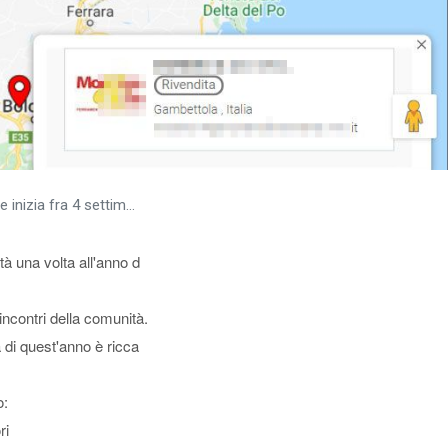
izia fra 4 settimane
à una volta all'anno d
incontri della comunità.
a di quest'anno è ricca
o:
ri