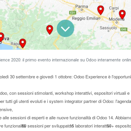
comunità online. Un evento online come nessun altro!
nce 2020: il primo evento internazionale su Odoo interamente online in
edì 30 settembre e giovedì 1 ottobre: Odoo Experience è l'opportunit
oo, con sessioni stimolanti, workshop interattivi, espositori virtuali e 
r tutti gli utenti evoluti e i system integrator partner di Odoo: l'agend
tensive,
e alle sessioni di esperti e alle nuove funzionalità di Odoo 14. Abbiam
 funzionalità
60 sessioni per sviluppatori
15 laboratori interattivi
60+ esposito