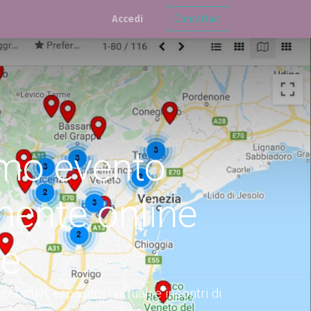
Accedi
Contattaci
imo evento
mente online
ne
attivi, espositori virtuali e incontri di