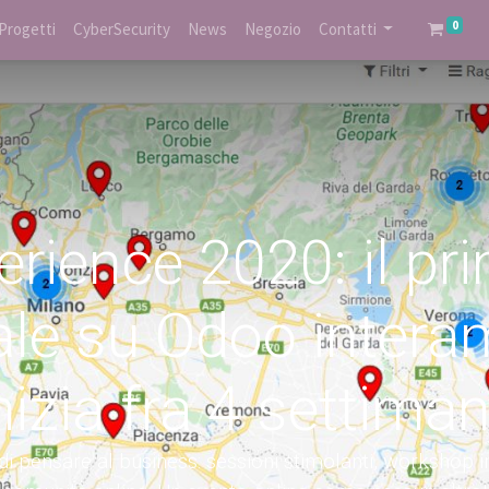
0
Progetti
CyberSecurity
News
Negozio
Contatti
rience 2020: il pr
ale su Odoo intera
nizia fra 4 settima
pensare al business: sessioni stimolanti, workshop inter