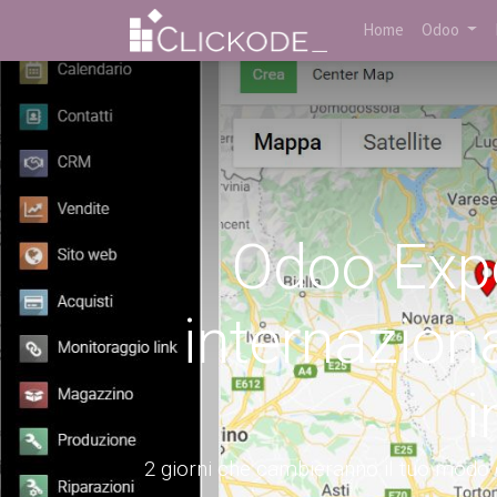
Home
Odoo
Odoo Expe
internazion
i
2 giorni che cambieranno il tuo modo di 