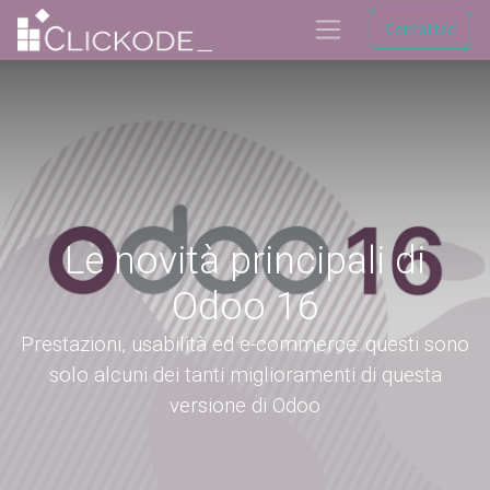
Contattaci
Le novità principali di
Odoo 16
Prestazioni, usabilità ed e-commerce: questi sono
solo alcuni dei tanti miglioramenti di questa
versione di Odoo