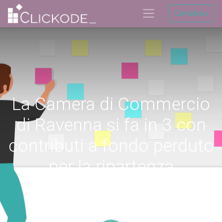
Contattaci
La Camera di Commercio
di Ravenna si fa in 3 con
contributi a fondo perduto
per la ripartenza
A settembre partono nuovi bandi dedicati a
formazione, digitalizzazione e turismo