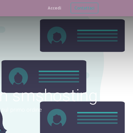
Accedi
Contattaci
on smshosting
 sul primo ordine