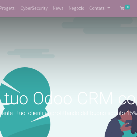
0
Progetti
CyberSecurity
News
Negozio
Contatti
l tuo Odoo CRM c
mente i tuoi clienti approfittando del buono sconto 15%