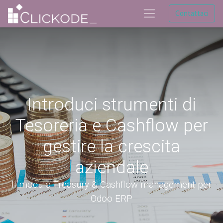
Contattaci
Introduci strumenti di
Tesoreria e Cashflow per
gestire la crescita
aziendale
Il modulo Treasury & Cashflow management per
Odoo ERP