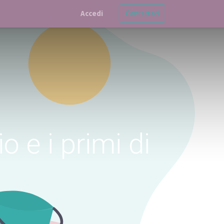
Accedi
Contattaci
io e i primi di