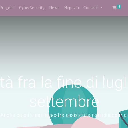
0
Progetti
CyberSecurity
News
Negozio
Contatti
à fra la fine di lugl
settembre
Anche quest'anno la nostra assistenza non chiude mai