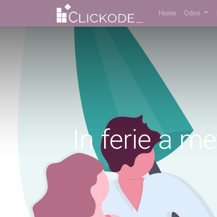
Home
Odoo
In ferie a met