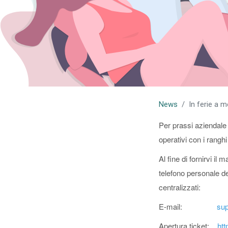
News
In ferie a m
Per prassi aziendale
operativi con i ranghi
Al fine di fornirvi il
telefono personale de
centralizzati:
E-mail:
sup
Apertura ticket:
htt