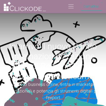
Contattaci
In arrivo il nuovo Bando
Internazionalizzazione
2020 di Regione Emilia
Romagna e Unioncamere
Attiva il tuo business online, entra in marketplace
internazionali e potenzia gli strumenti digitali per
l'export