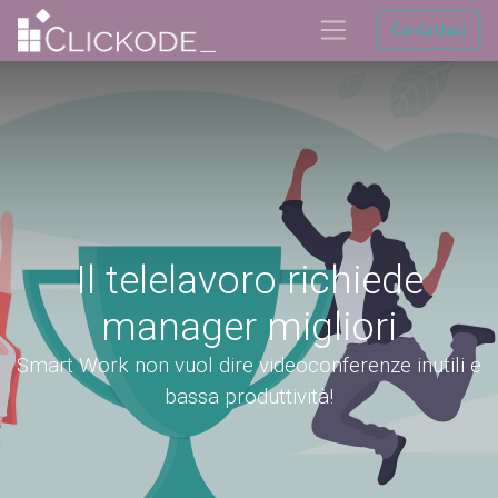
Contattaci
Il telelavoro richiede
manager migliori
Smart Work non vuol dire videoconferenze inutili e
bassa produttività!