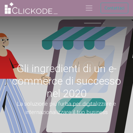
Contattaci
Gli ingredienti di un e-
commerce di successo
nel 2020
La soluzione più furba per digitalizzare e
internazionalizzare il tuo business