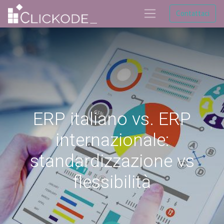
Contattaci
ERP italiano vs. ERP
internazionale:
standardizzazione vs
flessibilità