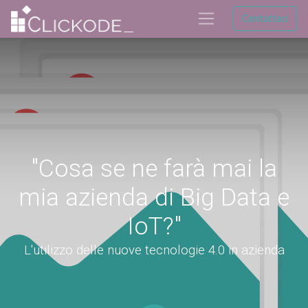
Contattaci
"Cosa se ne farà mai la
mia azienda di Big Data e
IoT?"
L'utilizzo delle nuove tecnologie 4.0 in azienda