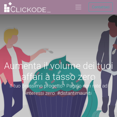
Contattaci
Aumenta il volume dei tuoi
affari a tasso zero
Il tuo prossimo progetto? Pagalo con rate ad
interessi zero. #distantimauniti