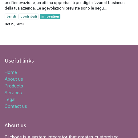
per l'innovazione, un'ottima opportunità per digitalizzare il business
della tua azienda. Le agevolazioni previste sono le segu...
bandi
contributi
innovation
Oct 25, 2023
Useful links
Home
About us
Products
Services
Legal
Contact us
About us
Clickode is a system integrator that creates customized