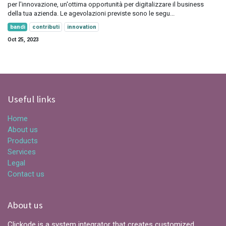
per l'innovazione, un'ottima opportunità per digitalizzare il business
della tua azienda. Le agevolazioni previste sono le segu...
bandi
contributi
innovation
Oct 25, 2023
Useful links
Home
About us
Products
Services
Legal
Contact us
About us
Clickode is a system integrator that creates customized